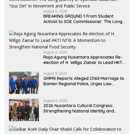
August 9, 2026
BREAKING GROUND !! From Student
Activist to SOE Commissioner: The Long
Journey of Syafrudin Budiman “Gus Din”
in Movement and Public Service
August 9, 2026
Raja Agung Nusantara Appreciates Re-
election of H. Willgo Zainar to Lead HKTI
NTB: A Momentum to Strengthen
National Food Security
August 9, 2026
GMPRI Reports Alleged Child Marriage to
Banten Regional Police, Urges Law
Enforcement and Child Protection
August 8, 2026
2026 Nusantara Cultural Congress:
Strengthening National Identity and
Preserving the Archipelago’s Civilization