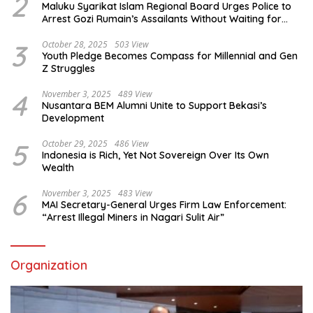
2
Maluku Syarikat Islam Regional Board Urges Police to
Arrest Gozi Rumain’s Assailants Without Waiting for
Surrender
3
October 28, 2025
503 View
Youth Pledge Becomes Compass for Millennial and Gen
Z Struggles
4
November 3, 2025
489 View
Nusantara BEM Alumni Unite to Support Bekasi’s
Development
5
October 29, 2025
486 View
Indonesia is Rich, Yet Not Sovereign Over Its Own
Wealth
6
November 3, 2025
483 View
MAI Secretary-General Urges Firm Law Enforcement:
“Arrest Illegal Miners in Nagari Sulit Air”
Organization