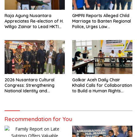
Raja Agung Nusantara
GMPRI Reports Alleged Child
Appreciates Re-election of H.
Marriage to Banten Regional
Willgo Zainar to Lead HKTI
Police, Urges Law
NTB: A Momentum to
Enforcement and Child
Strengthen National Food
Protection
Security
2026 Nusantara Cultural
Golkar Aceh Daily Chair
Congress: Strengthening
Khalid Calls for Collaboration
National Identity and
to Build a Human Rights
Preserving the Archipelago’s
Culture in Aceh
Civilization
Recommendation for You