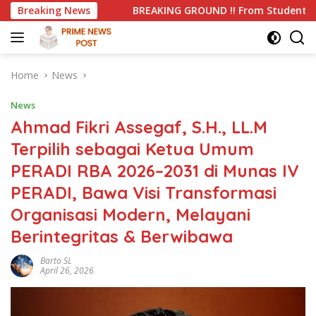
Skip
BREAKING GROUND !! From Student Activist to SOE Commissione
Breaking News
to
content
Home
News
News
Ahmad Fikri Assegaf, S.H., LL.M
Terpilih sebagai Ketua Umum
PERADI RBA 2026–2031 di Munas IV
PERADI, Bawa Visi Transformasi
Organisasi Modern, Melayani
Berintegritas & Berwibawa
Barto SL
April 26, 2026