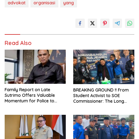
advokat
organisasi
yang
Read Also
Family Report on Late
BREAKING GROUND !! From
Sutrimo Offers Valuable
Student Activist to SOE
Momentum for Police to
Commissioner: The Long
Complete Probe After
Journey of Syafrudin
Uncovering Febrie Case
Budiman “Gus Din” in
Movement and Public Service