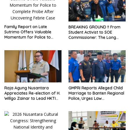
Family Report on Late
BREAKING GROUND !! From
Sutrimo Offers Valuable
Student Activist to SOE
Momentum for Police to
Commissioner: The Long
Complete Probe After
Journey of Syafrudin
Uncovering Febrie Case
Budiman “Gus Din” in
Movement and Public Service
Raja Agung Nusantara
GMPRI Reports Alleged Child
Appreciates Re-election of H.
Marriage to Banten Regional
Willgo Zainar to Lead HKTI
Police, Urges Law
NTB: A Momentum to
Enforcement and Child
Strengthen National Food
Protection
Security